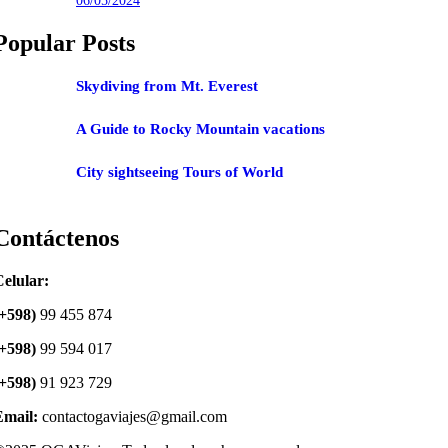
06/05/2024
Popular Posts
Skydiving from Mt. Everest
A Guide to Rocky Mountain vacations
City sightseeing Tours of World
Contáctenos
elular:
(+598)
99 455 874
(+598)
99 594 017
(+598)
91 923 729
Email:
contactogaviajes@gmail.com