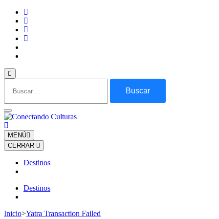
Saltar
al
contenido
(presiona
la
tecla
Intro)
Buscar:
MENÚ
CERRAR
Destinos
Destinos
Inicio
>
Yatra Transaction Failed