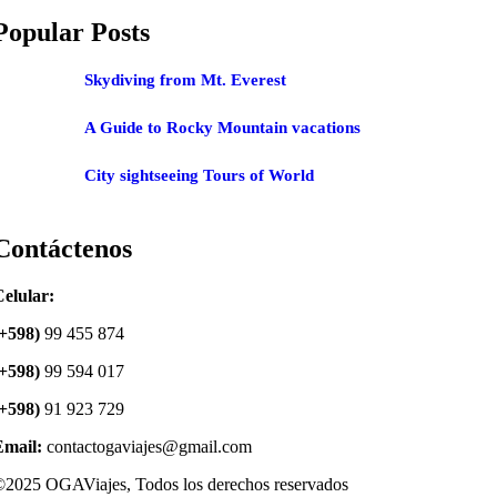
Popular Posts
Skydiving from Mt. Everest
A Guide to Rocky Mountain vacations
City sightseeing Tours of World
Contáctenos
elular:
(+598)
99 455 874
(+598)
99 594 017
(+598)
91 923 729
Email:
contactogaviajes@gmail.com
2025 OGAViajes, Todos los derechos reservados